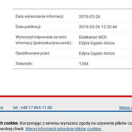
2019-03-26
Data wytworzenia informacji:
2019-03-26 12:30:44
Data publikacji:
Dziekanat WCh
Wytworzył/odpowiada za treść
Edyta Gąsior-Antos
informacji (jednostka/pracownik):
Edyta Gąsior-Antos
Opublikowane przez:
1394
Statystyki:
za
tel.: +48 17 865 11 00
Mapa 
fax: +48 17 854 12 60
Deklar
e-mail:
kancelaria@prz.edu.pl
Polity
ch cookies
. Korzystając z serwisu wyrażasz zgodę na używanie plików co
Zgłoś 
wolnej chwili.
Więcej informacji odnośnie plików cookies
.