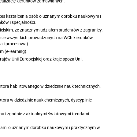
realizację kierunków zamawianych.
ces kształcenia osób o uznanym dorobku naukowym i
ków i specjalności.
elskim, ze znacznym udziałem studentów z zagranicy.
esie wszystkich prowadzonych na WCh kierunków
na i procesowa).
 (e-learning).
ów Unii Europejskiej oraz kraje spoza Unii.
ora habilitowanego w dziedzinie nauk technicznych,
ora w dziedzinie nauk chemicznych, dyscyplinie
u i zgodnie z aktualnymi światowymi trendami
bami o uznanym dorobku naukowym i praktycznym w