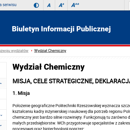
 serwisu
A
++
A
+
A
Biuletyn Informacji Publicznej
rozwoju wydziałów
Wydział Chemiczny
Wydział Chemiczny
MISJA, CELE STRATEGICZNE, DEKLARAC
1. Misja
Położenie geograficzne Politechniki Rzeszowskiej wyznacza szc
kształceniu kadry inżynierskiej i naukowej dla potrzeb regionu P
chemiczny jest bardzo silnie rozwinięty. Funkcjonują tu zarówno 
małych przedsiębiorstw. WCh przygotowuje specjalistów z zakresu 
procesowej oraz biotechnologii poprzez: