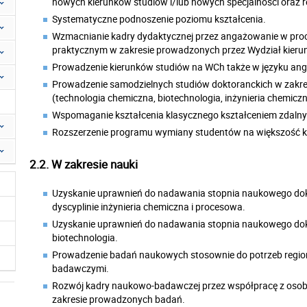
nowych kierunków studiów i/lub nowych specjalności oraz 
Systematyczne podnoszenie poziomu kształcenia.
Wzmacnianie kadry dydaktycznej przez angażowanie w pro
praktycznym w zakresie prowadzonych przez Wydział kierun
Prowadzenie kierunków studiów na WCh także w języku angi
Prowadzenie samodzielnych studiów doktoranckich w zakr
(technologia chemiczna, biotechnologia, inżynieria chemicz
Wspomaganie kształcenia klasycznego kształceniem zdalnym
Rozszerzenie programu wymiany studentów na większość kraj
2.2. W zakresie nauki
Uzyskanie uprawnień do nadawania stopnia naukowego dokt
dyscyplinie inżynieria chemiczna i procesowa.
Uzyskanie uprawnień do nadawania stopnia naukowego dokt
biotechnologia.
P
rowadzenie badań naukowych stosownie do potrzeb region
badawczymi.
Rozwój kadry naukowo-badawczej przez współpracę z oso
zakresie prowadzonych badań.