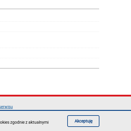
serwisu
acja dostępności
ka prywatności
Akceptuję
okies zgodnie z aktualnymi
błąd na stronie