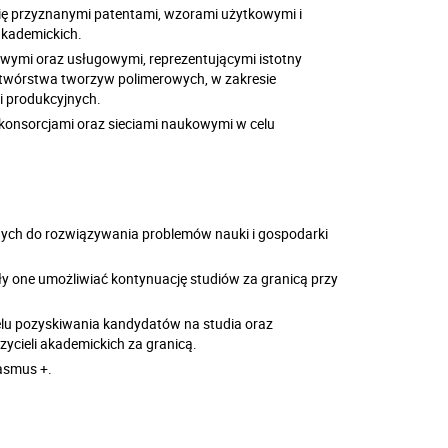
się przyznanymi patentami, wzorami użytkowymi i
akademickich.
wymi oraz usługowymi, reprezentującymi istotny
etwórstwa tworzyw polimerowych, w zakresie
i produkcyjnych.
konsorcjami oraz sieciami naukowymi w celu
ch do rozwiązywania problemów nauki i gospodarki
y one umożliwiać kontynuację studiów za granicą przy
elu pozyskiwania kandydatów na studia oraz
ycieli akademickich za granicą.
asmus +.