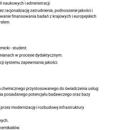
ń naukowych i administracji.
racjonalizację zatrudnienia, podnoszenie jakości i
wanie finansowania badań z krajowych i europejskich
ysłem.
micki - student.
mianach w procesie dydaktycznym.
ji systemu zapewniania jakości.
m chemicznego przystosowanego do świadczenia usług
ania posiadanego potencjału badawczego oraz bazy
rzez modernizację i rozbudowę infrastruktury
nych.
chemikaliów.