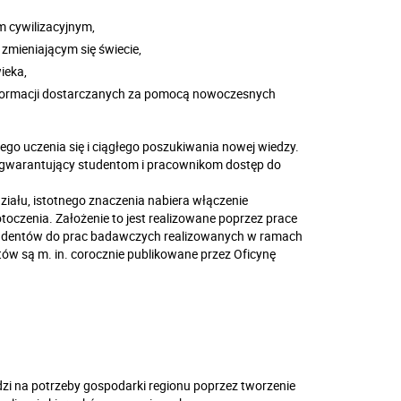
 cywilizacyjnym,
zmieniającym się świecie,
ieka,
nformacji dostarczanych za pomocą nowoczesnych
o uczenia się i ciągłego poszukiwania nowej wiedzy.
y, gwarantujący studentom i pracownikom dostęp do
ału, istotnego znaczenia nabiera włączenie
oczenia. Założenie to jest realizowane poprzez prace
studentów do prac badawczych realizowanych w ramach
w są m. in. corocznie publikowane przez Oficynę
dzi na potrzeby gospodarki regionu poprzez tworzenie