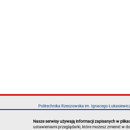
Politechnika Rzeszowska im. Ignacego Łukasiewic
al. Powstańców Warszawy 12
35-029 Rzeszów
Nasze serwisy używają informacji zapisanych w plika
ustawieniami przeglądarki, które możesz zmienić w do