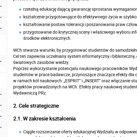
rzetelną edukację dającą gwarancję sprostania wymaganiom
kształcenie przygotowujące do efektywnego życia w szybko 
kształtowanie postaw tolerancji i poszanowania praw człow
przygotowanie do krytycznej oceny i właściwego wyboru i
środków elektronicznych.
WCh stwarza warunki, by przygotować studentów do samodzielneg
Cel ten zapewnia uczelniany system informatyczny i biblioteczn
światowych zasobów wiedzy.
Poprzez wykorzystanie potencjału naukowego pracowników Wydzi
studentów w prace badawcze, przynoszące znaczące efekty dla ot
w ramach kół naukowych: „ESPRIT” i „INSERT” oraz włączanie 
projektów prowadzonych na WCh. Efekty pracy naukowej studentó
Wydawniczą PRz.
2. Cele strategiczne
2.1. W zakresie kształcenia
Ciągłe rozszerzanie oferty edukacyjnej Wydziału w odpowie