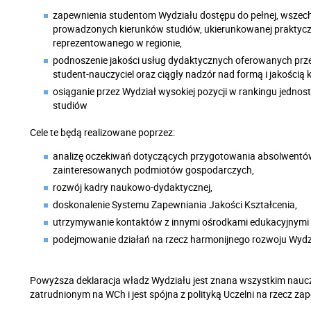
zapewnienia studentom Wydziału dostępu do pełnej, wszech
prowadzonych kierunków studiów, ukierunkowanej praktyczn
reprezentowanego w regionie,
podnoszenie jakości usług dydaktycznych oferowanych prz
student-nauczyciel oraz ciągły nadzór nad formą i jakością k
osiąganie przez Wydział wysokiej pozycji w rankingu jedno
studiów
Cele te będą realizowane poprzez:
analizę oczekiwań dotyczących przygotowania absolwentów,
zainteresowanych podmiotów gospodarczych,
rozwój kadry naukowo-dydaktycznej,
doskonalenie Systemu Zapewniania Jakości Kształcenia,
utrzymywanie kontaktów z innymi ośrodkami edukacyjnymi i
podejmowanie działań na rzecz harmonijnego rozwoju Wydz
Powyższa deklaracja władz Wydziału jest znana wszystkim nau
zatrudnionym na WCh i jest spójna z polityką Uczelni na rzecz zap