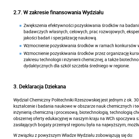
2.7. W zakresie finansowania Wydziału
Zwiększenia efektywności pozyskiwania środków na badan
badawczych własnych, celowych, prac rozwojowych, eksper
jakości badań i specjalizację naukową.
Wzmocnienie pozyskiwania środków w ramach konkursów
Wzmocnienie pozyskiwania środków przez organizację kursó
zakresu technologii i inżynierii chemicznej, a także biotechn
dydaktycznych dla szkół szczebla średniego w regionie.
3. Deklaracja Dziekana
Wydział Chemiczny Politechniki Rzeszowskiej jest jednym z ok. 
kształcenie i badania naukowe w obszarze nauk chemicznych i te
inżynierią chemiczną i procesową, biotechnologią, technologią ch
obszernej oferty edukacyjnej w naszym kraju na WCh spoczywa 
zasilających bogaty przemysł regionu była na najwyższym, możl
W związku z powyższym Władze Wydziału zobowiązują się do: