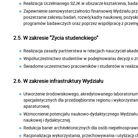
Realizacja Uczelnianego SZJK w obszarze kształcenia, bada
Zapewnienie samowystarczalności finansowej Wydziału przez 
poszerzanie zakresu badań, rozwój kadry naukowej, pozyski
programów badawczych oraz poprzez współpracę z przem
2.5. W zakresie ”Życia studenckiego”
Realizacja zasady partnerstwa w relacjach nauczyciel akade
Współuczestnictwo studentów w podejmowaniu decyzji o z
Świadome uczestnictwo pracowników i studentów w realizac
2.6. W zakresie infrastruktury Wydziału
Utworzenie środowiskowego, akredytowanego laboratoriu
specjalistycznych dla przedsiębiorstw regionu i wykorzyst
aparaturowej.
Wzmocnienie potencjału naukowo-dydaktycznego Wydziału p
naukowej i dydaktycznej.
Redukcja barier architektonicznych dla osób niepełnospraw
Racjonalizacja wykorzystania, przechowywania i utylizacji 