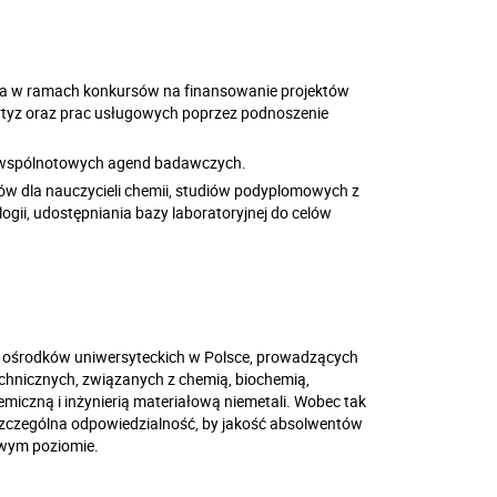
ia w ramach konkursów na finansowanie projektów
tyz oraz prac usługowych poprzez podnoszenie
 wspólnotowych agend badawczych.
w dla nauczycieli chemii, studiów podyplomowych z
ologii, udostępniania bazy laboratoryjnej do celów
30 ośrodków uniwersyteckich w Polsce, prowadzących
chnicznych, związanych z chemią, biochemią,
emiczną i inżynierią materiałową niemetali. Wobec tak
szczególna odpowiedzialność, by jakość absolwentów
iwym poziomie.