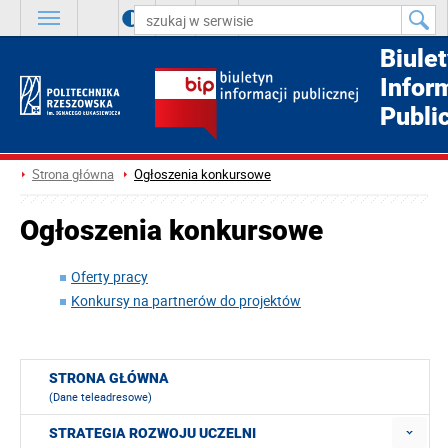
A
++
A
+
A
Biule
Infor
Publi
Strona główna
Ogłoszenia konkursowe
Ogłoszenia konkursowe
Oferty pracy
Konkursy na partnerów do projektów
STRONA GŁÓWNA
(Dane teleadresowe)
STRATEGIA ROZWOJU UCZELNI