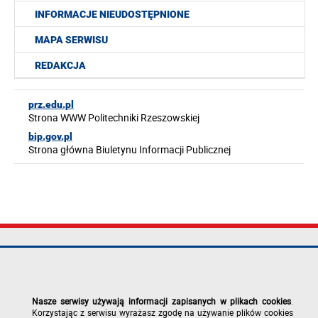
INFORMACJE NIEUDOSTĘPNIONE
MAPA SERWISU
REDAKCJA
prz.edu.pl
Strona WWW Politechniki Rzeszowskiej
bip.gov.pl
Strona główna Biuletynu Informacji Publicznej
Politechnika
tel.: +48 17 865
Mapa serwisu
Rzeszowska im.
11 00
Deklaracja
Ignacego
fax: +48 17 854
dostępności
Łukasiewicza
12 60
Polityka
Nasze serwisy używają informacji zapisanych w plikach cookies
.
al. Powstańców
e-mail:
prywatności
Korzystając z serwisu wyrażasz zgodę na używanie plików cookies