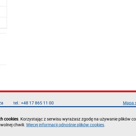
za
tel.: +48 17 865 11 00
Mapa 
fax: +48 17 854 12 60
Deklar
e-mail:
kancelaria@prz.edu.pl
Polity
ch cookies
. Korzystając z serwisu wyrażasz zgodę na używanie plików co
Zgłoś 
wolnej chwili.
Więcej informacji odnośnie plików cookies
.