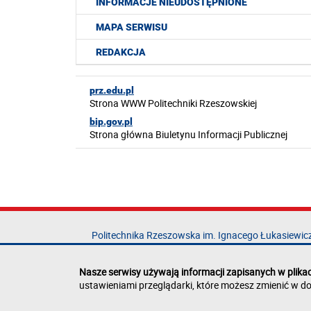
INFORMACJE NIEUDOSTĘPNIONE
MAPA SERWISU
REDAKCJA
prz.edu.pl
Strona WWW Politechniki Rzeszowskiej
bip.gov.pl
Strona główna Biuletynu Informacji Publicznej
Politechnika Rzeszowska im. Ignacego Łukasiewic
al. Powstańców Warszawy 12
35-029 Rzeszów
Nasze serwisy używają informacji zapisanych w plika
ustawieniami przeglądarki, które możesz zmienić w do