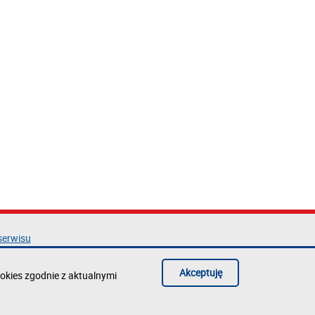
serwisu
acja dostępności
ka prywatności
Akceptuję
okies zgodnie z aktualnymi
błąd na stronie