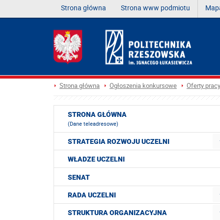
Strona główna
Strona www podmiotu
Mapa
Strona główna
Ogłoszenia konkursowe
Oferty prac
STRONA GŁÓWNA
(Dane teleadresowe)
STRATEGIA ROZWOJU UCZELNI
WŁADZE UCZELNI
SENAT
RADA UCZELNI
STRUKTURA ORGANIZACYJNA