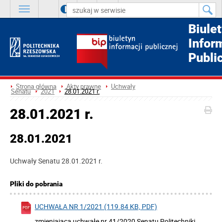
A
++
A
+
A
Biule
Infor
Publi
Strona główna
Akty prawne
Uchwały
Senatu
2021
28.01.2021 r.
28.01.2021 r.
28.01.2021
Uchwały Senatu 28.01.2021 r.
Pliki do pobrania
UCHWAŁA NR 1/2021 (119.84 KB, PDF)
zmieniająca uchwałę nr 41/2020 Senatu Politechniki