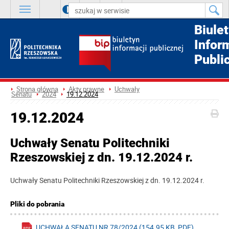
A
++
A
+
A
Biule
Infor
Publi
Strona główna
Akty prawne
Uchwały
Senatu
2024
19.12.2024
19.12.2024
Uchwały Senatu Politechniki
Rzeszowskiej z dn. 19.12.2024 r.
Uchwały Senatu Politechniki Rzeszowskiej z dn. 19.12.2024 r.
Pliki do pobrania
UCHWAŁA SENATU NR 78/2024 (154.95 KB, PDF)