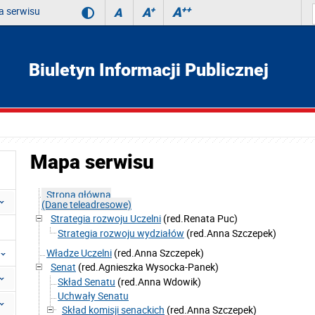
 serwisu
A
++
A
+
A
Biuletyn Informacji Publicznej
Mapa serwisu
Strona główna
(Dane teleadresowe)
Strategia rozwoju Uczelni
(red.Renata Puc)
Strategia rozwoju wydziałów
(red.Anna Szczepek)
Władze Uczelni
(red.Anna Szczepek)
Senat
(red.Agnieszka Wysocka-Panek)
Skład Senatu
(red.Anna Wdowik)
Uchwały Senatu
Skład komisji senackich
(red.Anna Szczepek)