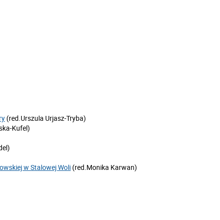
ry
(red.Urszula Urjasz-Tryba)
ska-Kufel)
el)
owskiej w Stalowej Woli
(red.Monika Karwan)