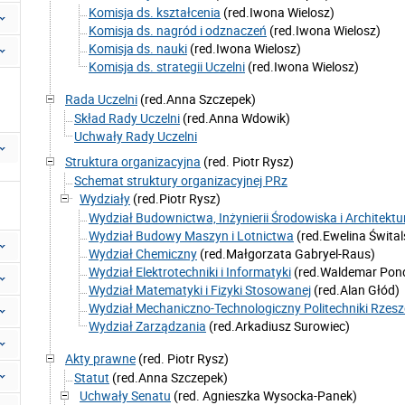
Komisja ds. kształcenia
(red.Iwona Wielosz)
Komisja ds. nagród i odznaczeń
(red.Iwona Wielosz)
Komisja ds. nauki
(red.Iwona Wielosz)
Komisja ds. strategii Uczelni
(red.Iwona Wielosz)
Rada Uczelni
(red.Anna Szczepek)
Skład Rady Uczelni
(red.Anna Wdowik)
Uchwały Rady Uczelni
Struktura organizacyjna
(red. Piotr Rysz)
Schemat struktury organizacyjnej PRz
Wydziały
(red.Piotr Rysz)
Wydział Budownictwa, Inżynierii Środowiska i Architektu
Wydział Budowy Maszyn i Lotnictwa
(red.Ewelina Śwital
Wydział Chemiczny
(red.Małgorzata Gabryel-Raus)
Wydział Elektrotechniki i Informatyki
(red.Waldemar Pond
Wydział Matematyki i Fizyki Stosowanej
(red.Alan Głód)
Wydział Mechaniczno-Technologiczny Politechniki Rzesz
Wydział Zarządzania
(red.Arkadiusz Surowiec)
Akty prawne
(red. Piotr Rysz)
Statut
(red.Anna Szczepek)
Uchwały Senatu
(red. Agnieszka Wysocka-Panek)