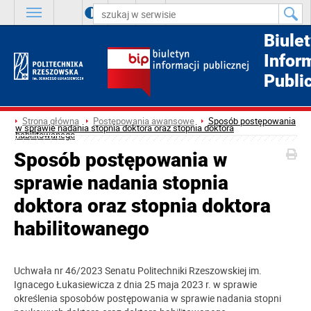
A
++
A
+
A
Biule
Infor
Publi
Strona główna
Postępowania awansowe
Sposób postępowania
w sprawie nadania stopnia doktora oraz stopnia doktora
habilitowanego
Sposób postępowania w
sprawie nadania stopnia
doktora oraz stopnia doktora
habilitowanego
Uchwała nr 46/2023
Senatu Politechniki Rzeszowskiej im.
Ignacego Łukasiewicza z dnia 25 maja 2023 r. w sprawie
określenia sposobów postępowania w sprawie nadania stopni