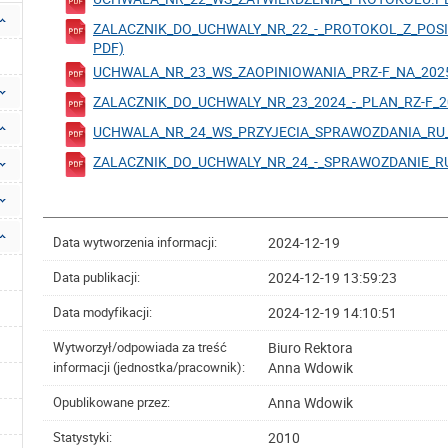
ZALACZNIK_DO_UCHWALY_NR_22_-_PROTOKOL_Z_POSIE
PDF)
UCHWALA_NR_23_WS_ZAOPINIOWANIA_PRZ-F_NA_2025.P
ZALACZNIK_DO_UCHWALY_NR_23_2024_-_PLAN_RZ-F_202
UCHWALA_NR_24_WS_PRZYJECIA_SPRAWOZDANIA_RU_20
ZALACZNIK_DO_UCHWALY_NR_24_-_SPRAWOZDANIE_RU_Z
2024-12-19
Data wytworzenia informacji:
2024-12-19 13:59:23
Data publikacji:
2024-12-19 14:10:51
Data modyfikacji:
Biuro Rektora
Wytworzył/odpowiada za treść
Anna Wdowik
informacji (jednostka/pracownik):
Anna Wdowik
Opublikowane przez:
2010
Statystyki: