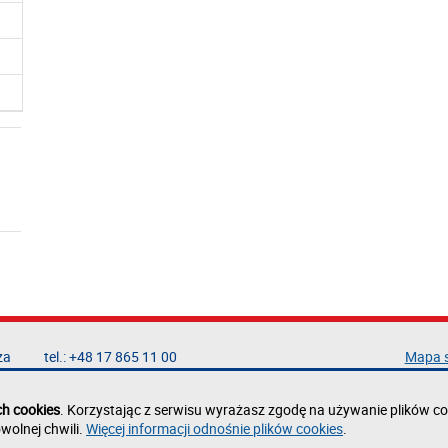
za
tel.: +48 17 865 11 00
Mapa 
fax: +48 17 854 12 60
Deklar
e-mail:
kancelaria@prz.edu.pl
Polity
ch cookies
. Korzystając z serwisu wyrażasz zgodę na używanie plików co
Zgłoś 
wolnej chwili.
Więcej informacji odnośnie plików cookies
.