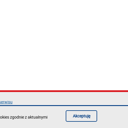
serwisu
acja dostępności
ka prywatności
Akceptuję
okies zgodnie z aktualnymi
błąd na stronie