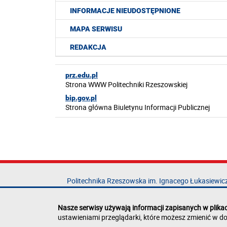
INFORMACJE NIEUDOSTĘPNIONE
MAPA SERWISU
REDAKCJA
prz.edu.pl
Strona WWW Politechniki Rzeszowskiej
bip.gov.pl
Strona główna Biuletynu Informacji Publicznej
Politechnika Rzeszowska im. Ignacego Łukasiewic
al. Powstańców Warszawy 12
35-029 Rzeszów
Nasze serwisy używają informacji zapisanych w plika
ustawieniami przeglądarki, które możesz zmienić w do