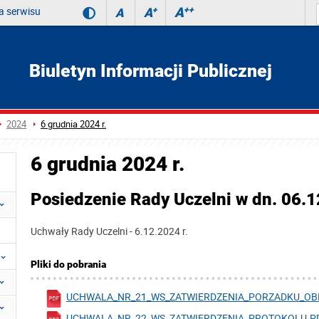
 serwisu
A
++
A
+
A
Biuletyn Informacji Publicznej
2024
6 grudnia 2024 r.
6 grudnia 2024 r.
Posiedzenie Rady Uczelni w dn. 06.1
Uchwały Rady Uczelni - 6.12.2024 r.
Pliki do pobrania
UCHWALA_NR_21_WS_ZATWIERDZENIA_PORZADKU_OBRAD
UCHWALA_NR_22_WS_ZATWIERDZENIA_PROTOKOLU.PDF 