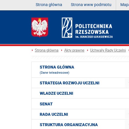
Strona główna
Strona www podmiotu
Mapa
Strona główna
Akty prawne
Uchwały Rady Uczelni
STRONA GŁÓWNA
(Dane teleadresowe)
STRATEGIA ROZWOJU UCZELNI
WŁADZE UCZELNI
SENAT
RADA UCZELNI
STRUKTURA ORGANIZACYJNA