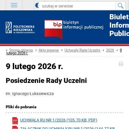
A
++
A
+
A
Biule
Infor
Publi
Strona główna
Akty prawne
Uchwały Rady Uczelni
2026
9
lutego 2026 r.
9 lutego 2026 r.
Posiedzenie Rady Uczelni
im. Ignacego Łukasiewicza
Pliki do pobrania
UCHWAŁA RU NR 1/2026 (105.70 KB, PDF)
ZAŁĄCZNIK DO UCHWAŁY RU NR 1/2026 (144.77 KB,