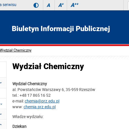
 serwisu
A
++
A
+
A
Biuletyn Informacji Publicznej
Wydział Chemiczny
Wydział Chemiczny
Wydział Chemiczny
al. Powstańców Warszawy 6, 35-959 Rzeszów
tel.: +48 17 865 16 52
e-mail:
chemia@prz.edu.pl
www:
chemia.prz.edu.pl
Władze wydziału:
Dziekan