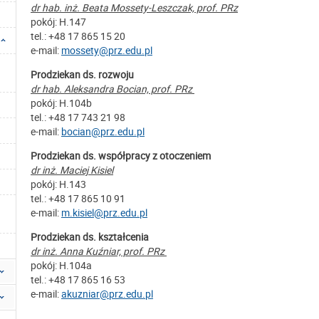
dr hab. inż. Beata Mossety-Leszczak, prof. PRz
pokój: H.147
tel.: +48 17 865 15 20
e-mail:
mossety@prz.edu.pl
Prodziekan ds. rozwoju
dr hab. Aleksandra Bocian, prof. PRz
pokój: H.104b
tel.: +48 17 743 21 98
e-mail:
bocian@prz.edu.pl
Prodziekan ds. współpracy z otoczeniem
dr inż. Maciej Kisiel
pokój: H.143
tel.: +48 17 865 10 91
e-mail:
m.kisiel@prz.edu.pl
Prodziekan ds. kształcenia
dr inż. Anna Kuźniar, prof. PRz
pokój: H.104a
tel.: +48 17 865 16 53
e-mail:
akuzniar@prz.edu.pl