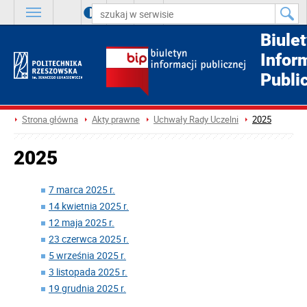
A
++
A
+
A
Biule
Infor
Publi
Strona główna
Akty prawne
Uchwały Rady Uczelni
2025
2025
7 marca 2025 r.
14 kwietnia 2025 r.
12 maja 2025 r.
23 czerwca 2025 r.
5 września 2025 r.
3 listopada 2025 r.
19 grudnia 2025 r.