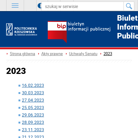
A
++
A
+
A
Biule
Infor
Publi
Strona główna
Akty prawne
Uchwały Senatu
2023
2023
16.02.2023
30.03.2023
27.04.2023
25.05.2023
29.06.2023
28.09.2023
23.11.2023
21.12.2023