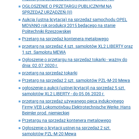
OGŁOSZENIE O PRZETARGU PUBLICZNYM NA
SPRZEDAŻ URZĄDZEŃ (II)
Aukcja (ustna licytacja) na sprzedaż samochodu OPEL
MOVANO rok produkcji 2015 będącego na stanie
Politechniki Rzeszowskiej
Przetarg na sprzedaż kontenera metalowego
przetarg na sprzedaż 4 szt. samolotów XL2 LIBERTY oraz
1 szt. Samolotu MEWA
Ogłoszenie o przetargu na sprzedaż tokarki - ważny do
dnia: 02.07.2020 r.
przetarg na sprzedaż tokarki
Przetarg na sprzedaż 2 szt. samolotów PZL-M-20 Mewa
ogłoszenie o aukcji (ustnej licytacji) na sprzedaż 5 szt.
samolotów XL2 LIBERTY - do 05.06.2020 r.
przetarg na sprzedaż używanego pieca indukcyjnego
Firmy VEB Lokomotivbau Elektrotechnische Werke :Hans
Beimler prod. niemieckiej
Przetargu na sprzedaż kontenera metalowego
Ogłoszenie o licytacji ustnej na sprzedaż 2 szt.
samolotów PZL-M-20 Mewa