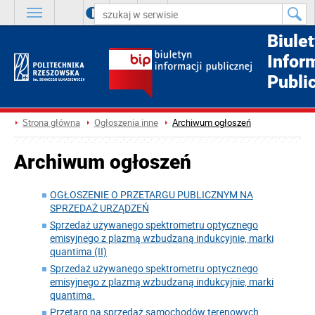
A
++
A
+
A
Biule
Infor
Publi
Strona główna
Ogłoszenia inne
Archiwum ogłoszeń
Archiwum ogłoszeń
OGŁOSZENIE O PRZETARGU PUBLICZNYM NA
SPRZEDAŻ URZĄDZEŃ
Sprzedaż używanego spektrometru optycznego
emisyjnego z plazmą wzbudzaną indukcyjnie, marki
quantima (II)
Sprzedaż używanego spektrometru optycznego
emisyjnego z plazmą wzbudzaną indukcyjnie, marki
quantima.
Przetarg na sprzedaż samochodów terenowych