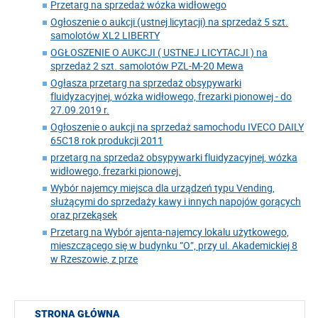
Przetarg na sprzedaż wózka widłowego
Ogłoszenie o aukcji (ustnej licytacji) na sprzedaż 5 szt.
samolotów XL2 LIBERTY
OGŁOSZENIE O AUKCJI ( USTNEJ LICYTACJI ) na
sprzedaż 2 szt. samolotów PZL-M-20 Mewa
Ogłasza przetarg na sprzedaż obsypywarki
fluidyzacyjnej, wózka widłowego, frezarki pionowej - do
27.09.2019 r.
Ogłoszenie o aukcji na sprzedaż samochodu IVECO DAILY
65C18 rok produkcji 2011
przetarg na sprzedaż obsypywarki fluidyzacyjnej, wózka
widłowego, frezarki pionowej.
Wybór najemcy miejsca dla urządzeń typu Vending,
służącymi do sprzedaży kawy i innych napojów gorących
oraz przekąsek
Przetarg na Wybór ajenta-najemcy lokalu użytkowego,
mieszczącego się w budynku ”O”, przy ul. Akademickiej 8
w Rzeszowie, z prze
STRONA GŁÓWNA