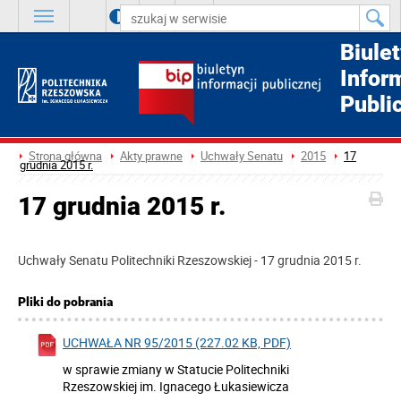
A
++
A
+
A
Biule
Infor
Publi
Strona główna
Akty prawne
Uchwały Senatu
2015
17
grudnia 2015 r.
17 grudnia 2015 r.
Uchwały Senatu Politechniki Rzeszowskiej - 17 grudnia 2015 r.
Pliki do pobrania
UCHWAŁA NR 95/2015 (227.02 KB, PDF)
w sprawie zmiany w Statucie Politechniki
Rzeszowskiej im. Ignacego Łukasiewicza