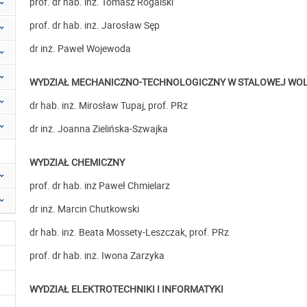
prof. dr hab. inż. Tomasz Rogalski
prof. dr hab. inż. Jarosław Sęp
dr inż. Paweł Wojewoda
WYDZIAŁ MECHANICZNO-TECHNOLOGICZNY W STALOWEJ WOL
dr hab. inż. Mirosław Tupaj, prof. PRz
dr inż. Joanna Zielińska-Szwajka
WYDZIAŁ CHEMICZNY
prof. dr hab. inż Paweł Chmielarz
dr inż. Marcin Chutkowski
dr hab. inż. Beata Mossety-Leszczak, prof. PRz
prof. dr hab. inż. Iwona Zarzyka
WYDZIAŁ ELEKTROTECHNIKI I INFORMATYKI