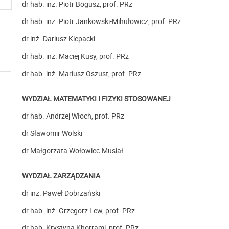
dr hab. inż. Piotr Bogusz, prof. PRz
dr hab. inż. Piotr Jankowski-Mihułowicz, prof. PRz
dr inż. Dariusz Klepacki
dr hab. inż. Maciej Kusy, prof. PRz
dr hab. inż. Mariusz Oszust, prof. PRz
WYDZIAŁ MATEMATYKI I FIZYKI STOSOWANEJ
dr hab. Andrzej Włoch, prof. PRz
dr Sławomir Wolski
dr Małgorzata Wołowiec-Musiał
WYDZIAŁ ZARZĄDZANIA
dr inż. Paweł Dobrzański
dr hab. inż. Grzegorz Lew, prof. PRz
dr hab. Krystyna Khorrami, prof. PRz