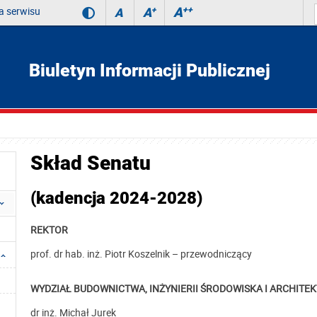
 serwisu
A
++
A
+
A
Biuletyn Informacji Publicznej
Skład Senatu
(kadencja 2024-2028)
REKTOR
prof. dr hab. inż. Piotr Koszelnik – przewodniczący
WYDZIAŁ BUDOWNICTWA, INŻYNIERII ŚRODOWISKA I ARCHITE
dr inż. Michał Jurek