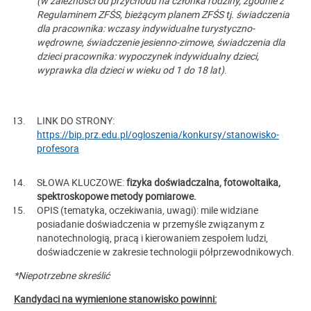
(w zależności od przychodu na członka rodziny, zgodnie z
Regulaminem ZFŚS, bieżącym planem ZFŚS tj. świadczenia
dla pracownika: wczasy indywidualne turystyczno-
wędrowne, świadczenie jesienno-zimowe, świadczenia dla
dzieci pracownika: wypoczynek indywidualny dzieci,
wyprawka dla dzieci w wieku od 1 do 18 lat)
.
LINK DO STRONY:
https://bip.prz.edu.pl/ogloszenia/konkursy/stanowisko-
profesora
SŁOWA KLUCZOWE:
fizyka doświadczalna, fotowoltaika,
spektroskopowe metody pomiarowe.
OPIS (tematyka, oczekiwania, uwagi): mile widziane
posiadanie doświadczenia w przemyśle związanym z
nanotechnologią, pracą i kierowaniem zespołem ludzi,
doświadczenie w zakresie technologii półprzewodnikowych.
*Niepotrzebne skreślić
Kandydaci na wymienione stanowisko powinni: