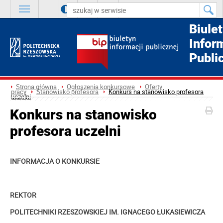
A
++
A
+
A
Biule
Infor
Publi
Strona główna
Ogłoszenia konkursowe
Oferty
pracy
Stanowisko profesora
Konkurs na stanowisko profesora
uczelni
Konkurs na stanowisko
profesora uczelni
INFORMACJA O KONKURSIE
REKTOR
POLITECHNIKI RZESZOWSKIEJ IM. IGNACEGO ŁUKASIEWICZA