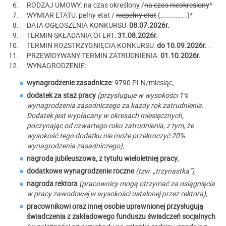
RODZAJ UMOWY: na czas określony /
na czas nieokreślony
*
WYMIAR ETATU: pełny etat /
niepełny etat
(……………..)*
DATA OGŁOSZENIA KONKURSU:
08.07.2026r.
TERMIN SKŁADANIA OFERT:
31.08.2026r.
TERMIN ROZSTRZYGNIĘCIA KONKURSU:
do 10.09.2026r.
.
PRZEWIDYWANY TERMIN ZATRUDNIENIA:
01.10.2026r.
WYNAGRODZENIE:
wynagrodzenie zasadnicze
: 9790 PLN/miesiąc,
dodatek za staż pracy
(przysługuje w wysokości 1%
wynagrodzenia zasadniczego za każdy rok zatrudnienia.
Dodatek jest wypłacany w okresach miesięcznych,
poczynając od czwartego roku zatrudnienia, z tym, że
wysokość tego dodatku nie może przekroczyć 20%
wynagrodzenia zasadniczego)
,
nagroda jubileuszowa, z tytułu wieloletniej pracy
,
dodatkowe wynagrodzenie roczne
(tzw. „trzynastka”)
,
nagroda rektora
(pracownicy mogą otrzymać za osiągnięcia
w pracy zawodowej w wysokości ustalonej przez rektora),
pracownikowi oraz innej osobie uprawnionej przysługują
świadczenia z zakładowego funduszu świadczeń socjalnych