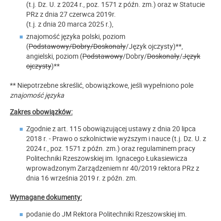
(t.j. Dz. U. z 2024 r., poz. 1571 z późn. zm.) oraz w Statucie
PRz z dnia 27 czerwca 2019r.
(t.j. z dnia 20 marca 2025 r.),
znajomość języka polski, poziom
(
Podstawowy/Dobry/Doskonały
/Język ojczysty)**,
angielski, poziom (
Podstawowy
/Dobry/
Doskonały
/
Język
ojczysty
)**
** Niepotrzebne skreślić, obowiązkowe, jeśli wypełniono pole
znajomość języka
Zakres obowiązków:
Zgodnie z art. 115 obowiązującej ustawy z dnia 20 lipca
2018 r. - Prawo o szkolnictwie wyższym i nauce (t.j. Dz. U. z
2024 r., poz. 1571 z późn. zm.) oraz regulaminem pracy
Politechniki Rzeszowskiej im. Ignacego Łukasiewicza
wprowadzonym Zarządzeniem nr 40/2019 rektora PRz z
dnia 16 września 2019 r. z późn. zm.
Wymagane dokumenty:
podanie do JM Rektora Politechniki Rzeszowskiej im.