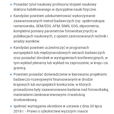
Posiadać tytuł naukowy profesora/stopień naukowy
doktora habilitowanego w dyscyplinie nauki fizyczne.
Kandydat powinien udokumentować wykorzystanie
zaawansowanych metod badawczych (np. spektroskopia
ramanowska, SEM/EDS, AFM, SIMS, GDS, elipsometria,
kompletne pomiary parametrów fotowoltaicznych) w
publikacjach naukowych, z opisem zastosowanych technik i
analizy wyników.
Kandydat powinien uczestniczyć w programach
europejskich lub międzynarodowych sieciach badawczych
oraz posiadać dorobek w wystąpieniach konferencyjnych, w
tym wykład plenarny lub wykład na zaproszenie, w kraju i za
granicą.
Powinien posiadać doświadczenie w kierowaniu projektami
badawczo‑rozwojowymi finansowanymi w drodze
krajowych lub europejskich konkursów, w których
prowadzone były zaawansowane badania nad fotowoltaiką,
materiałami cienkowarstwowymi i trwałością
środowiskową.
spełniać wymagania określone w ustawie z dnia 20 lipca
2018 r. - Prawo o szkolnictwie wyższym i nauce