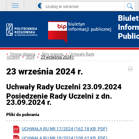
A
++
A
+
A
Biule
Infor
Publi
Strona główna
Akty prawne
Uchwały Rady
Uczelni
2024
23 września 2024 r.
23 września 2024 r.
Uchwały Rady Uczelni 23.09.2024
Posiedzenie Rady Uczelni z dn.
23.09.2024 r.
Pliki do pobrania
UCHWAŁA RU NR 17/2024 (162.18 KB, PDF)
UCHWAŁA RU NR 18/2024 (108.62 KB, PDF)