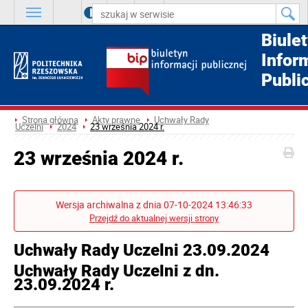
A
++
A
+
A
Biule
Infor
Publi
Strona główna
Akty prawne
Uchwały Rady
Uczelni
2024
23 września 2024 r.
23 września 2024 r.
Wersja archiwalna z dnia 07-10-2024 13:46:33
Przejdź do aktualnej wersji strony
Uchwały Rady Uczelni 23.09.2024
Uchwały Rady Uczelni z dn.
23.09.2024 r.