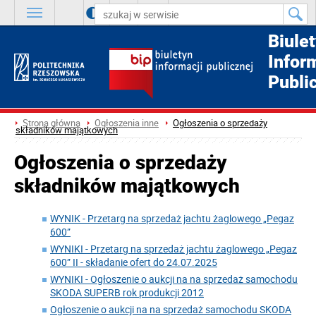
A
++
A
+
A
Biule
Infor
Publi
Strona główna
Ogłoszenia inne
Ogłoszenia o sprzedaży
składników majątkowych
Ogłoszenia o sprzedaży
składników majątkowych
WYNIK - Przetarg na sprzedaż jachtu żaglowego „Pegaz
600”
WYNIKI - Przetarg na sprzedaż jachtu żaglowego „Pegaz
600” II - składanie ofert do 24.07.2025
WYNIKI - Ogłoszenie o aukcji na na sprzedaż samochodu
SKODA SUPERB rok produkcji 2012
Ogłoszenie o aukcji na na sprzedaż samochodu SKODA