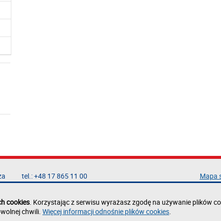
za
tel.: +48 17 865 11 00
Mapa 
fax: +48 17 854 12 60
Deklar
e-mail:
kancelaria@prz.edu.pl
Polity
ch cookies
. Korzystając z serwisu wyrażasz zgodę na używanie plików co
Zgłoś 
wolnej chwili.
Więcej informacji odnośnie plików cookies
.