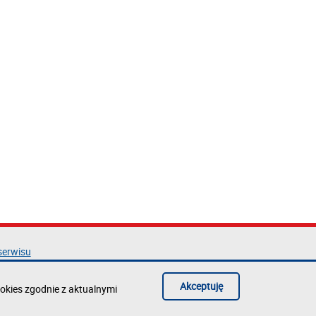
serwisu
acja dostępności
ka prywatności
Akceptuję
okies zgodnie z aktualnymi
błąd na stronie