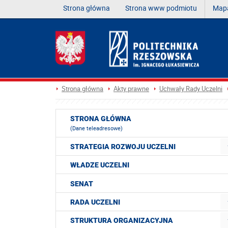
Strona główna
Strona www podmiotu
Mapa
Strona główna
Akty prawne
Uchwały Rady Uczelni
STRONA GŁÓWNA
(Dane teleadresowe)
STRATEGIA ROZWOJU UCZELNI
WŁADZE UCZELNI
SENAT
RADA UCZELNI
STRUKTURA ORGANIZACYJNA