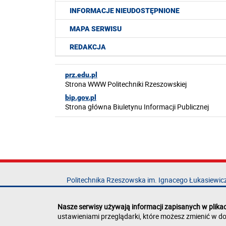
INFORMACJE NIEUDOSTĘPNIONE
MAPA SERWISU
REDAKCJA
prz.edu.pl
Strona WWW Politechniki Rzeszowskiej
bip.gov.pl
Strona główna Biuletynu Informacji Publicznej
Politechnika Rzeszowska im. Ignacego Łukasiewic
al. Powstańców Warszawy 12
35-029 Rzeszów
Nasze serwisy używają informacji zapisanych w plika
ustawieniami przeglądarki, które możesz zmienić w do