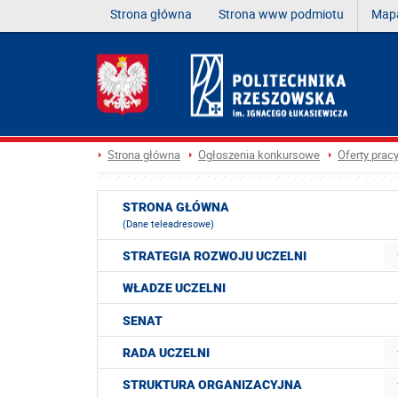
Strona główna
Strona www podmiotu
Mapa
Strona główna
Ogłoszenia konkursowe
Oferty prac
STRONA GŁÓWNA
(Dane teleadresowe)
STRATEGIA ROZWOJU UCZELNI
WŁADZE UCZELNI
SENAT
RADA UCZELNI
STRUKTURA ORGANIZACYJNA