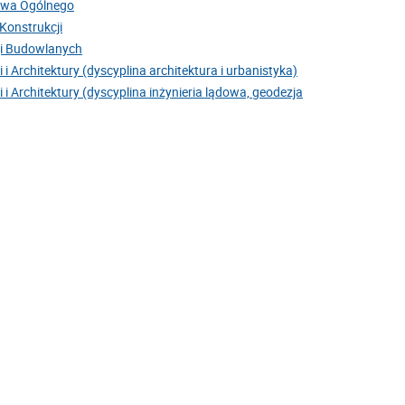
twa Ogólnego
Konstrukcji
ji Budowlanych
 Architektury (dyscyplina architektura i urbanistyka)
 Architektury (dyscyplina inżynieria lądowa, geodezja