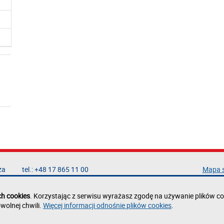
za
tel.: +48 17 865 11 00
Mapa 
fax: +48 17 854 12 60
Deklar
e-mail:
kancelaria@prz.edu.pl
Polity
ch cookies
. Korzystając z serwisu wyrażasz zgodę na używanie plików co
Zgłoś 
wolnej chwili.
Więcej informacji odnośnie plików cookies
.