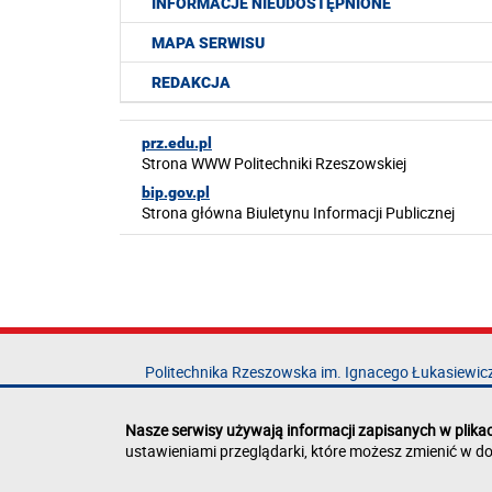
INFORMACJE NIEUDOSTĘPNIONE
MAPA SERWISU
REDAKCJA
prz.edu.pl
Strona WWW Politechniki Rzeszowskiej
bip.gov.pl
Strona główna Biuletynu Informacji Publicznej
Politechnika Rzeszowska im. Ignacego Łukasiewic
al. Powstańców Warszawy 12
35-029 Rzeszów
Nasze serwisy używają informacji zapisanych w plika
ustawieniami przeglądarki, które możesz zmienić w do