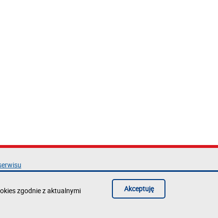
serwisu
acja dostępności
ka prywatności
Akceptuję
okies zgodnie z aktualnymi
błąd na stronie