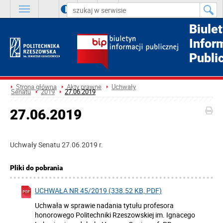
A
++
A
+
A
Biule
Infor
Publi
Strona główna
Akty prawne
Uchwały
Senatu
2019
27.06.2019
27.06.2019
Uchwały Senatu 27.06.2019 r.
Pliki do pobrania
UCHWAŁA NR 45/2019 (338.52 KB, PDF)
Uchwała w sprawie nadania tytułu profesora
honorowego Politechniki Rzeszowskiej im. Ignacego