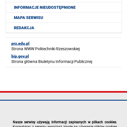
INFORMACJE NIEUDOSTĘPNIONE
MAPA SERWISU
REDAKCJA
prz.edu.pl
Strona WWW Politechniki Rzeszowskiej
bip.gov.pl
Strona główna Biuletynu Informacji Publicznej
Politechnika
tel.: +48 17 865
Mapa serwisu
Rzeszowska im.
11 00
Deklaracja
Ignacego
fax: +48 17 854
dostępności
Łukasiewicza
12 60
Polityka
Nasze serwisy używają informacji zapisanych w plikach cookies
.
al. Powstańców
e-mail:
prywatności
Korzystając z serwisu wyrażasz zgodę na używanie plików cookies