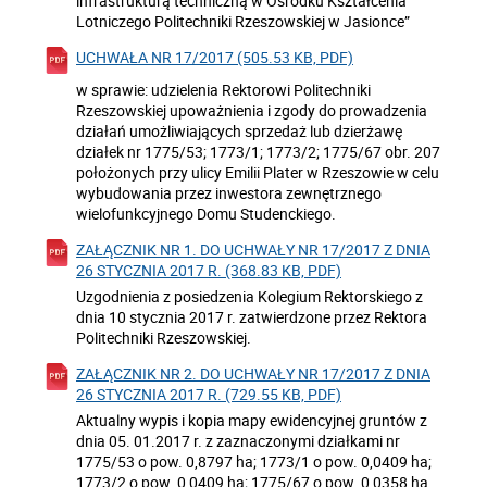
infrastrukturą techniczną w Ośrodku Kształcenia
Lotniczego Politechniki Rzeszowskiej w Jasionce”
UCHWAŁA NR 17/2017 (505.53 KB, PDF)
w sprawie: udzielenia Rektorowi Politechniki
Rzeszowskiej upoważnienia i zgody do prowadzenia
działań umożliwiających sprzedaż lub dzierżawę
działek nr 1775/53; 1773/1; 1773/2; 1775/67 obr. 207
położonych przy ulicy Emilii Plater w Rzeszowie w celu
wybudowania przez inwestora zewnętrznego
wielofunkcyjnego Domu Studenckiego.
ZAŁĄCZNIK NR 1. DO UCHWAŁY NR 17/2017 Z DNIA
26 STYCZNIA 2017 R. (368.83 KB, PDF)
Uzgodnienia z posiedzenia Kolegium Rektorskiego z
dnia 10 stycznia 2017 r. zatwierdzone przez Rektora
Politechniki Rzeszowskiej.
ZAŁĄCZNIK NR 2. DO UCHWAŁY NR 17/2017 Z DNIA
26 STYCZNIA 2017 R. (729.55 KB, PDF)
Aktualny wypis i kopia mapy ewidencyjnej gruntów z
dnia 05. 01.2017 r. z zaznaczonymi działkami nr
1775/53 o pow. 0,8797 ha; 1773/1 o pow. 0,0409 ha;
1773/2 o pow. 0,0409 ha; 1775/67 o pow. 0,0358 ha