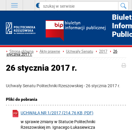
A
++
A
+
A
Biule
Infor
Publi
Strona główna
Akty prawne
Uchwały Senatu
2017
26
stycznia 2017 r.
26 stycznia 2017 r.
Uchwały Senatu Politechniki Rzeszowskiej - 26 stycznia 2017 r.
Pliki do pobrania
UCHWAŁA NR 1/2017 (214.76 KB, PDF)
w sprawie zmiany w Statucie Politechniki
Rzeszowskiej im. Ignacego Łukasiewicza