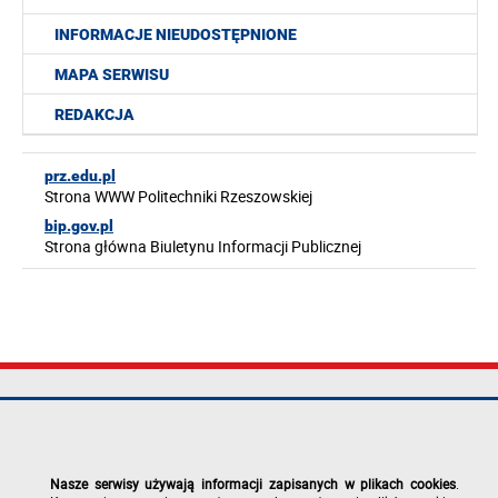
INFORMACJE NIEUDOSTĘPNIONE
MAPA SERWISU
REDAKCJA
prz.edu.pl
Strona WWW Politechniki Rzeszowskiej
bip.gov.pl
Strona główna Biuletynu Informacji Publicznej
Politechnika
tel.: +48 17 865
Mapa serwisu
Rzeszowska im.
11 00
Deklaracja
Ignacego
fax: +48 17 854
dostępności
Łukasiewicza
12 60
Polityka
Nasze serwisy używają informacji zapisanych w plikach cookies
.
al. Powstańców
e-mail:
prywatności