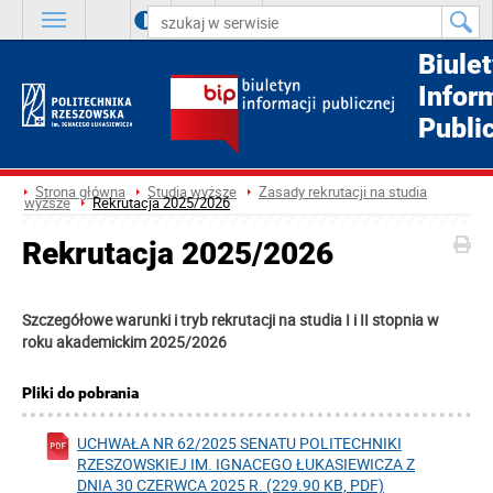
A
++
A
+
A
Biule
Infor
Publi
Strona główna
Studia wyższe
Zasady rekrutacji na studia
wyższe
Rekrutacja 2025/2026
Rekrutacja 2025/2026
Szczegółowe warunki i tryb rekrutacji na studia I i II stopnia w
roku akademickim 2025/2026
Pliki do pobrania
UCHWAŁA NR 62/2025 SENATU POLITECHNIKI
RZESZOWSKIEJ IM. IGNACEGO ŁUKASIEWICZA Z
DNIA 30 CZERWCA 2025 R. (229.90 KB, PDF)