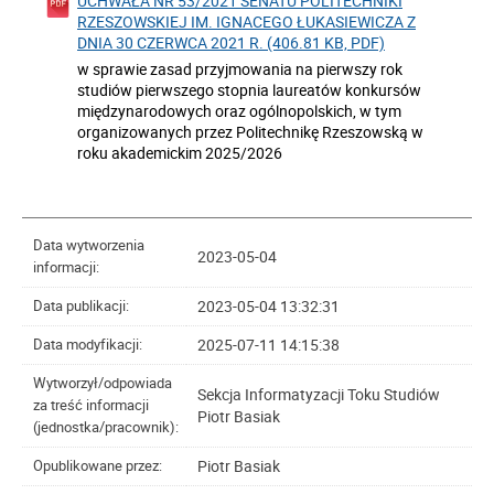
UCHWAŁA NR 53/2021 SENATU POLITECHNIKI
RZESZOWSKIEJ IM. IGNACEGO ŁUKASIEWICZA Z
DNIA 30 CZERWCA 2021 R. (406.81 KB, PDF)
w sprawie zasad przyjmowania na pierwszy rok
studiów pierwszego stopnia laureatów konkursów
międzynarodowych oraz ogólnopolskich, w tym
organizowanych przez Politechnikę Rzeszowską w
roku akademickim 2025/2026
Data wytworzenia
2023-05-04
informacji:
2023-05-04 13:32:31
Data publikacji:
2025-07-11 14:15:38
Data modyfikacji:
Wytworzył/odpowiada
Sekcja Informatyzacji Toku Studiów
za treść informacji
Piotr Basiak
(jednostka/pracownik):
Piotr Basiak
Opublikowane przez: