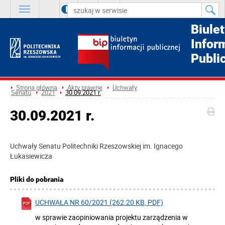
A
++
A
+
A
Biule
Infor
Publi
Strona główna
Akty prawne
Uchwały
Senatu
2021
30.09.2021 r.
30.09.2021 r.
Uchwały Senatu Politechniki Rzeszowskiej im. Ignacego
Łukasiewicza
Pliki do pobrania
UCHWAŁA NR 60/2021 (262.20 KB, PDF)
w sprawie zaopiniowania projektu zarządzenia w