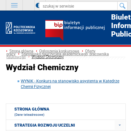
A
++
A
+
A
Biule
Infor
Publi
Strona główna
Ogłoszenia konkursowe
Oferty
pracy
Stanowisko nauczyciela akademickiego, pracownika
naukowego
Wydział Chemiczny
Wydział Chemiczny
WYNIK - Konkurs na stanowisko asystenta w Katedrze
Chemii Fizycznej
STRONA GŁÓWNA
(Dane teleadresowe)
STRATEGIA ROZWOJU UCZELNI