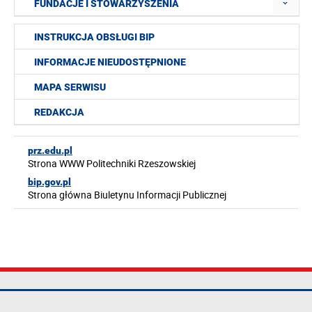
FUNDACJE I STOWARZYSZENIA
INSTRUKCJA OBSŁUGI BIP
INFORMACJE NIEUDOSTĘPNIONE
MAPA SERWISU
REDAKCJA
prz.edu.pl
Strona WWW Politechniki Rzeszowskiej
bip.gov.pl
Strona główna Biuletynu Informacji Publicznej
Politechnika
tel.: +48 17 865
Mapa serwisu
Rzeszowska im.
11 00
Deklaracja