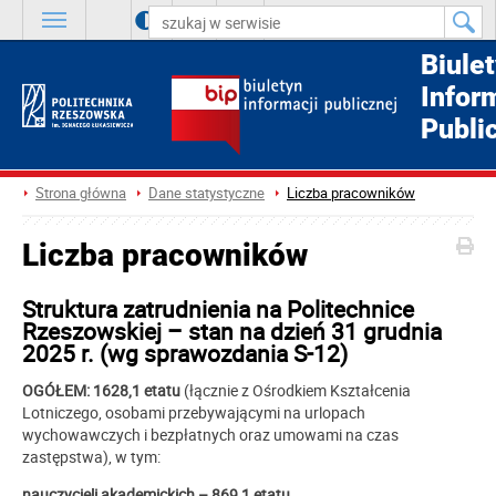
A
++
A
+
A
Biule
Infor
Publi
Strona główna
Dane statystyczne
Liczba pracowników
Liczba pracowników
Struktura zatrudnienia na Politechnice
Rzeszowskiej – stan na dzień 31 grudnia
2025 r. (wg sprawozdania S-12)
OGÓŁEM: 1628,1 etatu
(łącznie z Ośrodkiem Kształcenia
Lotniczego, osobami przebywającymi na urlopach
wychowawczych i bezpłatnych oraz umowami na czas
zastępstwa), w tym:
nauczycieli akademickich – 869,1 etatu