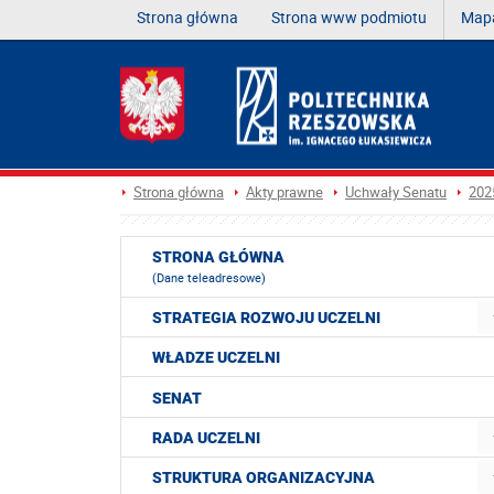
Strona główna
Strona www podmiotu
Mapa
Strona główna
Akty prawne
Uchwały Senatu
202
STRONA GŁÓWNA
(Dane teleadresowe)
STRATEGIA ROZWOJU UCZELNI
WŁADZE UCZELNI
SENAT
RADA UCZELNI
STRUKTURA ORGANIZACYJNA