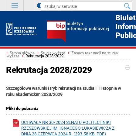
A
++
A
+
A
Biule
Infor
Publi
Strona główna
Studia wyższe
Zasady rekrutacji na studia
wyższe
Rekrutacja 2028/2029
Rekrutacja 2028/2029
Szczegółowe warunki i tryb rekrutacji na studia I i II stopnia w
roku akademickim 2028/2029
Pliki do pobrania
UCHWAŁA NR 30/2024 SENATU POLITECHNIKI
RZESZOWSKIEJ IM. IGNACEGO ŁUKASIEWICZA Z
DNIA 28 CZERWCA 2024 R. (293.58 KB, PDF)