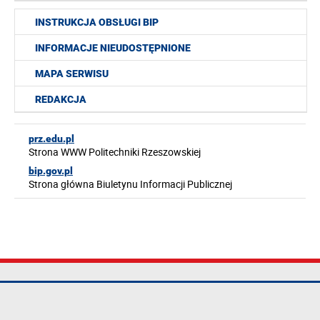
INSTRUKCJA OBSŁUGI BIP
INFORMACJE NIEUDOSTĘPNIONE
MAPA SERWISU
REDAKCJA
prz.edu.pl
Strona WWW Politechniki Rzeszowskiej
bip.gov.pl
Strona główna Biuletynu Informacji Publicznej
Politechnika
tel.: +48 17 865
Mapa serwisu
Rzeszowska im.
11 00
Deklaracja
Ignacego
fax: +48 17 854
dostępności