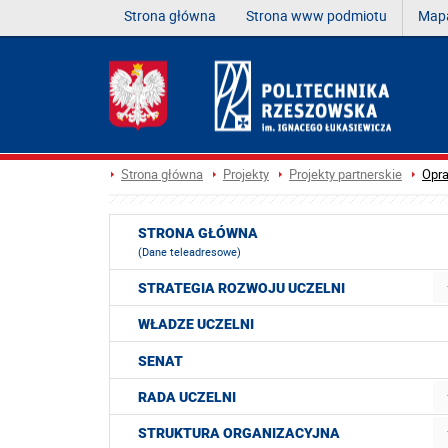
Strona główna
Strona www podmiotu
Mapa
Strona główna
Projekty
Projekty partnerskie
Opra
STRONA GŁÓWNA
(Dane teleadresowe)
STRATEGIA ROZWOJU UCZELNI
WŁADZE UCZELNI
SENAT
RADA UCZELNI
STRUKTURA ORGANIZACYJNA