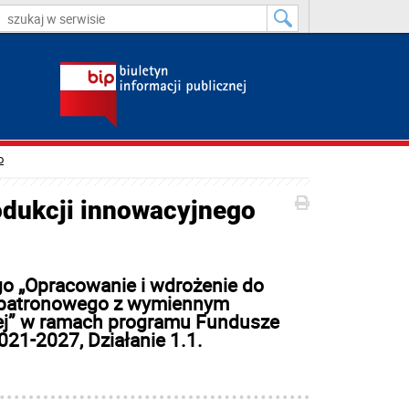
o
odukcji innowacyjnego
ego „Opracowanie i wdrożenie do
ra patronowego z wymiennym
wej” w ramach programu Fundusze
21-2027, Działanie 1.1.