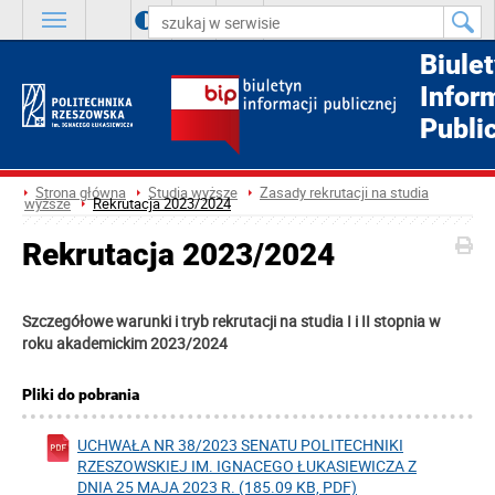
A
++
A
+
A
Biule
Infor
Publi
Strona główna
Studia wyższe
Zasady rekrutacji na studia
wyższe
Rekrutacja 2023/2024
Rekrutacja 2023/2024
Szczegółowe warunki i tryb rekrutacji na studia I i II stopnia w
roku akademickim 2023/2024
Pliki do pobrania
UCHWAŁA NR 38/2023 SENATU POLITECHNIKI
RZESZOWSKIEJ IM. IGNACEGO ŁUKASIEWICZA Z
DNIA 25 MAJA 2023 R. (185.09 KB, PDF)