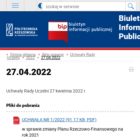
A
++
A
+
A
Biule
Infor
Publi
Strona główna
Akty prawne
Uchwały Rady
Uczelni
2022
27.04.2022
27.04.2022
Uchwały Rady Uczelni 27 kwietnia 2022 r.
Pliki do pobrania
UCHWAŁA NR 1/2022 (91.17 KB, PDF)
w sprawie zmiany Planu Rzeczowo-Finansowego na
rok 2021