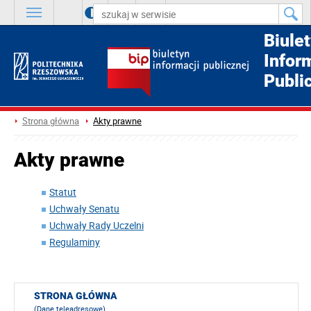
A
++
A
+
A
Biule
Infor
Publi
Strona główna
Akty prawne
Akty prawne
Statut
Uchwały Senatu
Uchwały Rady Uczelni
Regulaminy
STRONA GŁÓWNA
(Dane teleadresowe)