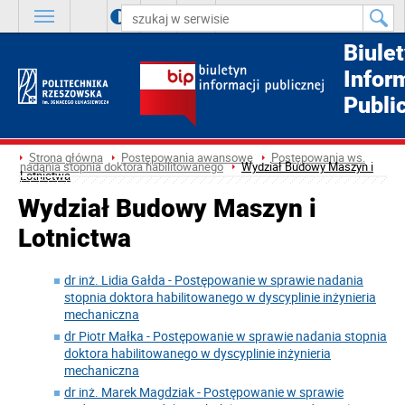
A
++
A
+
A
Biule
Infor
Publi
Strona główna
Postępowania awansowe
Postępowania ws.
nadania stopnia doktora habilitowanego
Wydział Budowy Maszyn i
Lotnictwa
Wydział Budowy Maszyn i
Lotnictwa
dr inż. Lidia Gałda - Postępowanie w sprawie nadania
stopnia doktora habilitowanego w dyscyplinie inżynieria
mechaniczna
dr Piotr Małka - Postępowanie w sprawie nadania stopnia
doktora habilitowanego w dyscyplinie inżynieria
mechaniczna
dr inż. Marek Magdziak - Postępowanie w sprawie