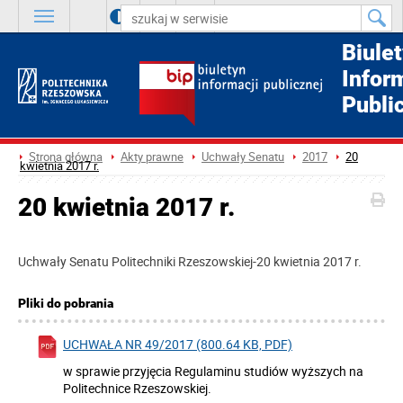
A
++
A
+
A
Biule
Infor
Publi
Strona główna
Akty prawne
Uchwały Senatu
2017
20
kwietnia 2017 r.
20 kwietnia 2017 r.
Uchwały Senatu Politechniki Rzeszowskiej-20 kwietnia 2017 r.
Pliki do pobrania
UCHWAŁA NR 49/2017 (800.64 KB, PDF)
w sprawie przyjęcia Regulaminu studiów wyższych na
Politechnice Rzeszowskiej.