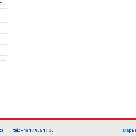
za
tel.: +48 17 865 11 00
Mapa 
fax: +48 17 854 12 60
Deklar