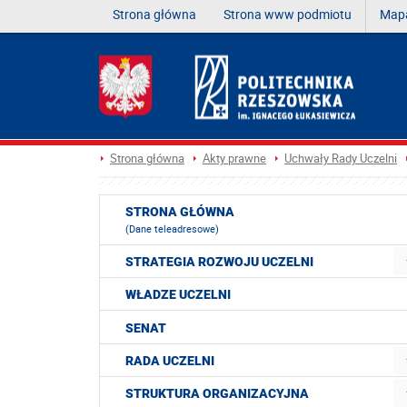
Strona główna
Strona www podmiotu
Mapa
Strona główna
Akty prawne
Uchwały Rady Uczelni
STRONA GŁÓWNA
(Dane teleadresowe)
STRATEGIA ROZWOJU UCZELNI
WŁADZE UCZELNI
SENAT
RADA UCZELNI
STRUKTURA ORGANIZACYJNA