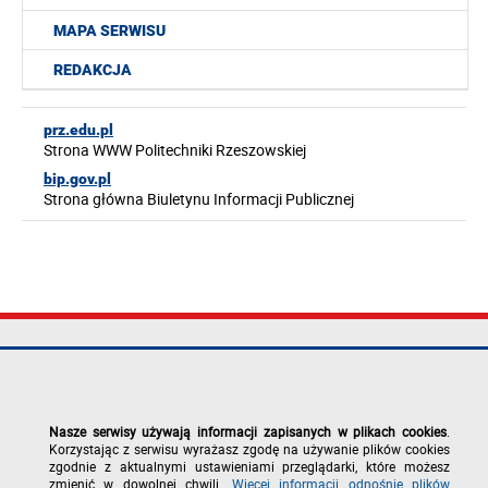
MAPA SERWISU
REDAKCJA
prz.edu.pl
Strona WWW Politechniki Rzeszowskiej
bip.gov.pl
Strona główna Biuletynu Informacji Publicznej
Politechnika
tel.: +48 17 865
Mapa serwisu
Rzeszowska im.
11 00
Deklaracja
Ignacego
fax: +48 17 854
dostępności
Łukasiewicza
12 60
Polityka
Nasze serwisy używają informacji zapisanych w plikach cookies
.
al. Powstańców
e-mail:
prywatności
Korzystając z serwisu wyrażasz zgodę na używanie plików cookies
Warszawy 12
kancelaria@prz.edu.pl
Zgłoś błąd na
zgodnie z aktualnymi ustawieniami przeglądarki, które możesz
35-029 Rzeszów
stronie
zmienić w dowolnej chwili.
Więcej informacji odnośnie plików