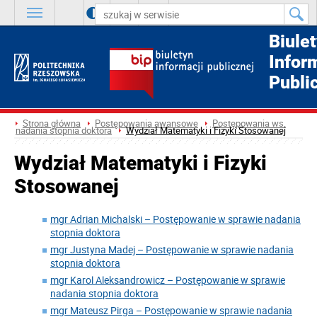
A
++
A
+
A
Biule
Infor
Publi
Strona główna
Postępowania awansowe
Postępowania ws.
nadania stopnia doktora
Wydział Matematyki i Fizyki Stosowanej
Wydział Matematyki i Fizyki
Stosowanej
mgr Adrian Michalski – Postępowanie w sprawie nadania
stopnia doktora
mgr Justyna Madej – Postępowanie w sprawie nadania
stopnia doktora
mgr Karol Aleksandrowicz – Postępowanie w sprawie
nadania stopnia doktora
mgr Mateusz Pirga – Postępowanie w sprawie nadania