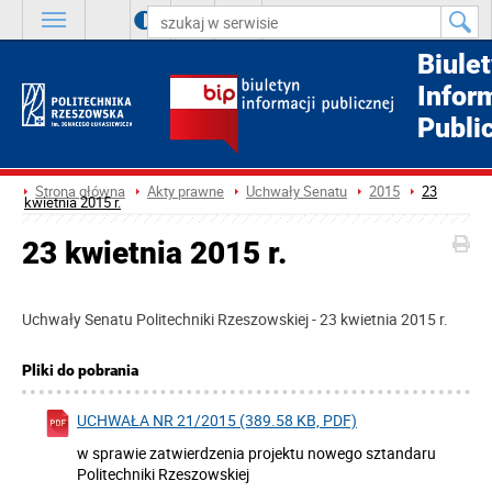
A
++
A
+
A
Biule
Infor
Publi
Strona główna
Akty prawne
Uchwały Senatu
2015
23
kwietnia 2015 r.
23 kwietnia 2015 r.
Uchwały Senatu Politechniki Rzeszowskiej - 23 kwietnia 2015 r.
Pliki do pobrania
UCHWAŁA NR 21/2015 (389.58 KB, PDF)
w sprawie zatwierdzenia projektu nowego sztandaru
Politechniki Rzeszowskiej