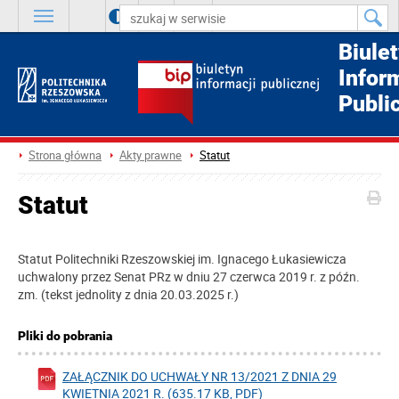
A
++
A
+
A
Biule
Infor
Publi
Strona główna
Akty prawne
Statut
Statut
Statut Politechniki Rzeszowskiej im. Ignacego Łukasiewicza
uchwalony przez Senat PRz w dniu 27 czerwca 2019 r. z późn.
zm. (
tekst jednolity z dnia 20.03.2025 r.
)
Pliki do pobrania
ZAŁĄCZNIK DO UCHWAŁY NR 13/2021 Z DNIA 29
KWIETNIA 2021 R. (635.17 KB, PDF)