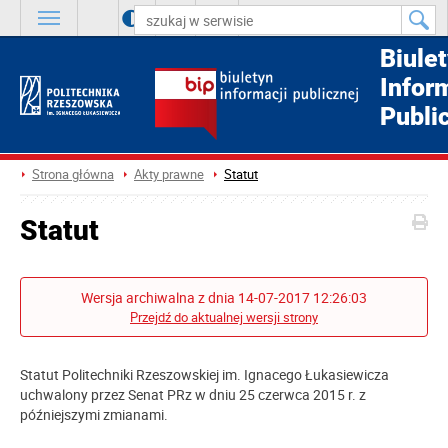
A
++
A
+
A
Biule
Infor
Publi
Strona główna
Akty prawne
Statut
Statut
Wersja archiwalna z dnia 14-07-2017 12:26:03
Przejdź do aktualnej wersji strony
Statut Politechniki Rzeszowskiej im. Ignacego Łukasiewicza
uchwalony przez Senat PRz w dniu 25 czerwca 2015 r. z
późniejszymi zmianami.