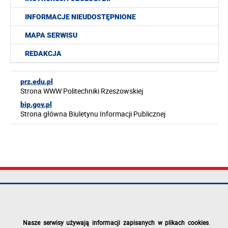
INFORMACJE NIEUDOSTĘPNIONE
MAPA SERWISU
REDAKCJA
prz.edu.pl
Strona WWW Politechniki Rzeszowskiej
bip.gov.pl
Strona główna Biuletynu Informacji Publicznej
Politechnika
tel.: +48 17 865
Mapa serwisu
Rzeszowska im.
11 00
Deklaracja
Ignacego
fax: +48 17 854
dostępności
Łukasiewicza
12 60
Polityka
Nasze serwisy używają informacji zapisanych w plikach cookies
.
al. Powstańców
e-mail:
prywatności