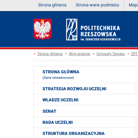
Strona główna
Strona www podmiotu
Mapa
Strona główna
Akty prawne
Uchwały Senatu
201
STRONA GŁÓWNA
(Dane teleadresowe)
STRATEGIA ROZWOJU UCZELNI
WŁADZE UCZELNI
SENAT
RADA UCZELNI
STRUKTURA ORGANIZACYJNA