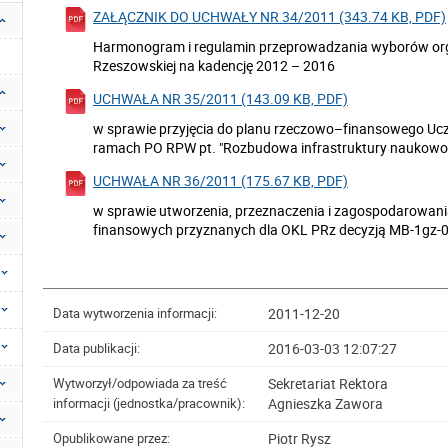
ZAŁĄCZNIK DO UCHWAŁY NR 34/2011 (343.74 KB, PDF)
Harmonogram i regulamin przeprowadzania wyborów orga
Rzeszowskiej na kadencję 2012 – 2016
UCHWAŁA NR 35/2011 (143.09 KB, PDF)
w sprawie przyjęcia do planu rzeczowo–finansowego Ucze
ramach PO RPW pt. "Rozbudowa infrastruktury naukowo-b
UCHWAŁA NR 36/2011 (175.67 KB, PDF)
w sprawie utworzenia, przeznaczenia i zagospodarowani
finansowych przyznanych dla OKL PRz decyzją MB-1gz-03
2011-12-20
Data wytworzenia informacji:
2016-03-03 12:07:27
Data publikacji:
Sekretariat Rektora
Wytworzył/odpowiada za treść
Agnieszka Zawora
informacji (jednostka/pracownik):
Piotr Rysz
Opublikowane przez: