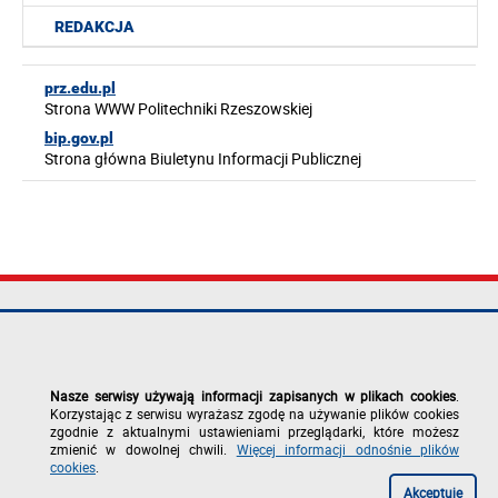
REDAKCJA
prz.edu.pl
Strona WWW Politechniki Rzeszowskiej
bip.gov.pl
Strona główna Biuletynu Informacji Publicznej
Politechnika
tel.: +48 17 865
Mapa serwisu
Rzeszowska im.
11 00
Deklaracja
Ignacego
fax: +48 17 854
dostępności
Łukasiewicza
12 60
Polityka
Nasze serwisy używają informacji zapisanych w plikach cookies
.
al. Powstańców
e-mail:
prywatności
Korzystając z serwisu wyrażasz zgodę na używanie plików cookies
Warszawy 12
kancelaria@prz.edu.pl
Zgłoś błąd na
zgodnie z aktualnymi ustawieniami przeglądarki, które możesz
35-029 Rzeszów
stronie
zmienić w dowolnej chwili.
Więcej informacji odnośnie plików
cookies
.
Akceptuję