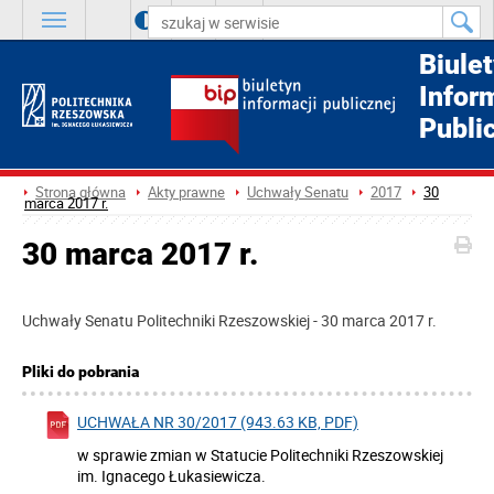
A
++
A
+
A
Biule
Infor
Publi
Strona główna
Akty prawne
Uchwały Senatu
2017
30
marca 2017 r.
30 marca 2017 r.
Uchwały Senatu Politechniki Rzeszowskiej - 30 marca 2017 r.
Pliki do pobrania
UCHWAŁA NR 30/2017 (943.63 KB, PDF)
w sprawie zmian w Statucie Politechniki Rzeszowskiej
im. Ignacego Łukasiewicza.