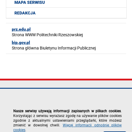
MAPA SERWISU
REDAKCJA
prz.edu.pl
Strona WWW Politechniki Rzeszowskiej
bip.gov.pl
Strona główna Biuletynu Informacji Publicznej
Politechnika
tel.: +48 17 865
Mapa serwisu
Rzeszowska im.
11 00
Deklaracja
Ignacego
fax: +48 17 854
dostępności
Łukasiewicza
12 60
Polityka
Nasze serwisy używają informacji zapisanych w plikach cookies
.
al. Powstańców
e-mail:
prywatności
Korzystając z serwisu wyrażasz zgodę na używanie plików cookies
Warszawy 12
kancelaria@prz.edu.pl
Zgłoś błąd na
zgodnie z aktualnymi ustawieniami przeglądarki, które możesz
35-029 Rzeszów
stronie
zmienić w dowolnej chwili.
Więcej informacji odnośnie plików
cookies
.