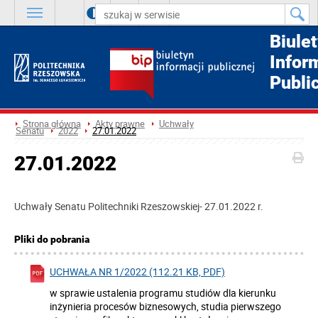
A
++
A
+
A
Biule
Infor
Publi
Strona główna
Akty prawne
Uchwały
Senatu
2022
27.01.2022
27.01.2022
Uchwały Senatu Politechniki Rzeszowskiej- 27.01.2022 r.
Pliki do pobrania
UCHWAŁA NR 1/2022 (112.21 KB, PDF)
w sprawie ustalenia programu studiów dla kierunku
inżynieria procesów biznesowych, studia pierwszego