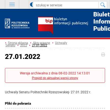
A
++
A
+
A
Biule
Infor
Publi
Strona główna
Akty prawne
Uchwały
Senatu
2022
27.01.2022
27.01.2022
Wersja archiwalna z dnia 08-02-2022 14:13:01
Przejdź do aktualnej wersji strony
Uchwały Senatu Politechniki Rzeszowskiej- 27.01.2022 r.
Pliki do pobrania