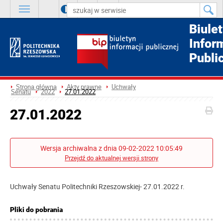
A
++
A
+
A
Biule
Infor
Publi
Strona główna
Akty prawne
Uchwały
Senatu
2022
27.01.2022
27.01.2022
Wersja archiwalna z dnia 09-02-2022 10:05:49
Przejdź do aktualnej wersji strony
Uchwały Senatu Politechniki Rzeszowskiej- 27.01.2022 r.
Pliki do pobrania