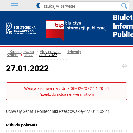
A
++
A
+
A
Biule
Infor
Publi
Strona główna
Akty prawne
Uchwały
Senatu
2022
27.01.2022
27.01.2022
Wersja archiwalna z dnia 08-02-2022 14:20:54
Przejdź do aktualnej wersji strony
Uchwały Senatu Politechniki Rzeszowskiej- 27.01.2022 r.
Pliki do pobrania