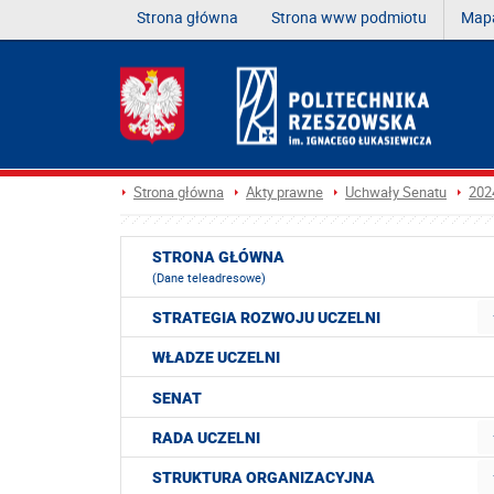
Strona główna
Strona www podmiotu
Mapa
Strona główna
Akty prawne
Uchwały Senatu
202
STRONA GŁÓWNA
(Dane teleadresowe)
STRATEGIA ROZWOJU UCZELNI
WŁADZE UCZELNI
SENAT
RADA UCZELNI
STRUKTURA ORGANIZACYJNA