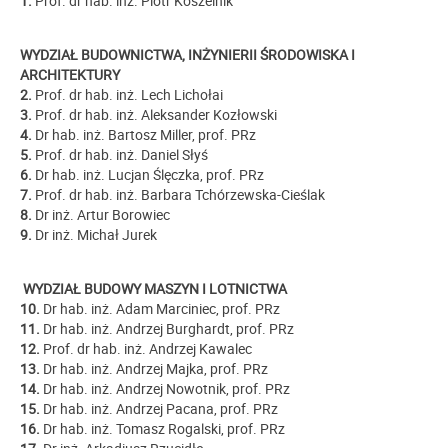
1.
Prof. dr hab. inż. Piotr Koszelnik
WYDZIAŁ BUDOWNICTWA, INŻYNIERII ŚRODOWISKA I
ARCHITEKTURY
2.
Prof. dr hab. inż. Lech Lichołai
3.
Prof. dr hab. inż. Aleksander Kozłowski
4.
Dr hab. inż. Bartosz Miller, prof. PRz
5.
Prof. dr hab. inż. Daniel Słyś
6.
Dr hab. inż. Lucjan Ślęczka, prof. PRz
7.
Prof. dr hab. inż. Barbara Tchórzewska-Cieślak
8.
Dr inż. Artur Borowiec
9.
Dr inż. Michał Jurek
WYDZIAŁ BUDOWY MASZYN I LOTNICTWA
10.
Dr hab. inż. Adam Marciniec, prof. PRz
11.
Dr hab. inż. Andrzej Burghardt, prof. PRz
12.
Prof. dr hab. inż. Andrzej Kawalec
13.
Dr hab. inż. Andrzej Majka, prof. PRz
14.
Dr hab. inż. Andrzej Nowotnik, prof. PRz
15.
Dr hab. inż. Andrzej Pacana, prof. PRz
16.
Dr hab. inż. Tomasz Rogalski, prof. PRz