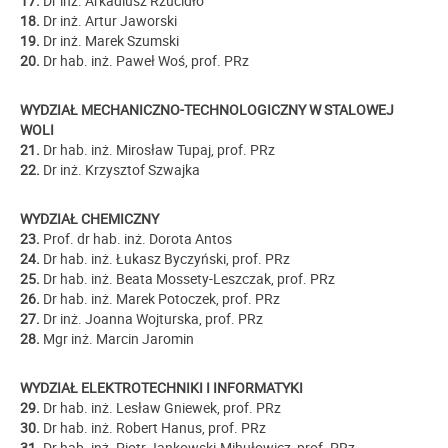
17.
Dr inż. Arkadiusz Rzucidło
18.
Dr inż. Artur Jaworski
19.
Dr inż. Marek Szumski
20.
Dr hab. inż. Paweł Woś, prof. PRz
WYDZIAŁ MECHANICZNO-TECHNOLOGICZNY W STALOWEJ
WOLI
21.
Dr hab. inż. Mirosław Tupaj, prof. PRz
22.
Dr inż. Krzysztof Szwajka
WYDZIAŁ CHEMICZNY
23.
Prof. dr hab. inż. Dorota Antos
24.
Dr hab. inż. Łukasz Byczyński, prof. PRz
25.
Dr hab. inż. Beata Mossety-Leszczak, prof. PRz
26.
Dr hab. inż. Marek Potoczek, prof. PRz
27.
Dr inż. Joanna Wojturska, prof. PRz
28.
Mgr inż. Marcin Jaromin
WYDZIAŁ ELEKTROTECHNIKI I INFORMATYKI
29.
Dr hab. inż. Lesław Gniewek, prof. PRz
30.
Dr hab. inż. Robert Hanus, prof. PRz
31.
Dr hab. inż. Piotr Jankowski-Mihułowicz, prof. PRz