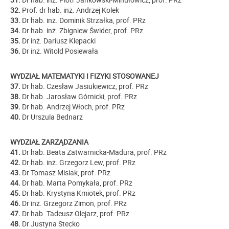
32.
Prof. dr hab. inż. Andrzej Kolek
33.
Dr hab. inż. Dominik Strzałka, prof. PRz
34.
Dr hab. inż. Zbigniew Świder, prof. PRz
35.
Dr inż. Dariusz Klepacki
36.
Dr inż. Witold Posiewała
WYDZIAŁ MATEMATYKI I FIZYKI STOSOWANEJ
37.
Dr hab. Czesław Jasiukiewicz, prof. PRz
38.
Dr hab. Jarosław Górnicki, prof. PRz
39.
Dr hab. Andrzej Włoch, prof. PRz
40.
Dr Urszula Bednarz
WYDZIAŁ ZARZĄDZANIA
41.
Dr hab. Beata Zatwarnicka-Madura, prof. PRz
42.
Dr hab. inż. Grzegorz Lew, prof. PRz
43.
Dr Tomasz Misiak, prof. PRz
44.
Dr hab. Marta Pomykała, prof. PRz
45.
Dr hab. Krystyna Kmiotek, prof. PRz
46.
Dr inż. Grzegorz Zimon, prof. PRz
47.
Dr hab. Tadeusz Olejarz, prof. PRz
48.
Dr Justyna Stecko