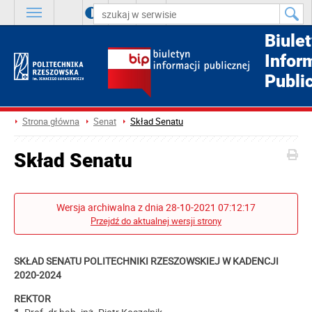
A
++
A
+
A
Biule
Infor
Publi
Strona główna
Senat
Skład Senatu
Skład Senatu
Wersja archiwalna z dnia 28-10-2021 07:12:17
Przejdź do aktualnej wersji strony
SKŁAD SENATU POLITECHNIKI RZESZOWSKIEJ W KADENCJI
2020-2024
REKTOR