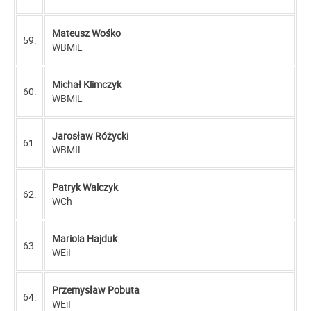
Mateusz Wośko
59.
WBMiL
Michał Klimczyk
60.
WBMiL
Jarosław Różycki
61.
WBMIL
Patryk Walczyk
62.
WCh
Mariola Hajduk
63.
WEiI
Przemysław Pobuta
64.
WEiI