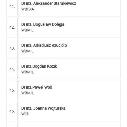
Dr inż. Aleksander Starakiewicz
41.
WBIŚiA
Dr inż. Bogusław Dołęga
42.
WBMiL
Dr inż. Arkadiusz Rzucidło
43.
WBMiL
Dr inż.Bogdan Kozik
44.
WBMIL
Dr inż.Paweł Woś
45.
WBMIL
Dr inż. Joanna Wojturska
46.
WCh