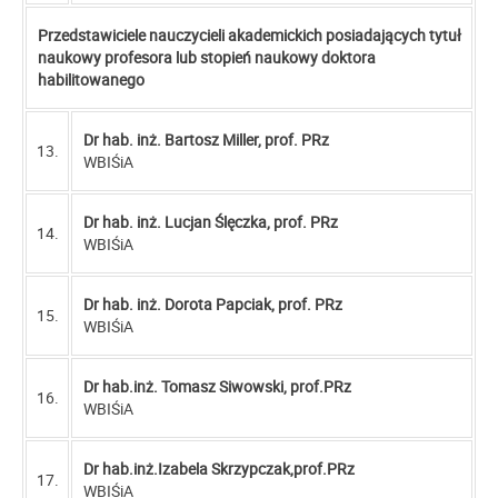
Przedstawiciele nauczycieli akademickich posiadających tytuł
naukowy profesora lub stopień naukowy doktora
habilitowanego
Dr hab. inż. Bartosz Miller, prof. PRz
13.
WBIŚiA
Dr hab. inż. Lucjan Ślęczka, prof. PRz
14.
WBIŚiA
Dr hab. inż. Dorota Papciak, prof. PRz
15.
WBIŚiA
Dr hab.inż. Tomasz Siwowski, prof.PRz
16.
WBIŚiA
Dr hab.inż.Izabela Skrzypczak,prof.PRz
17.
WBIŚiA