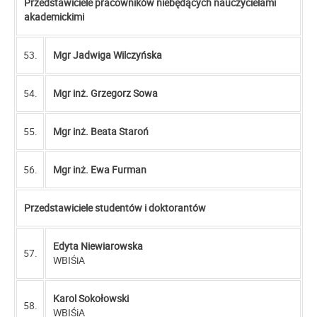
Przedstawiciele pracowników niebędących nauczycielami
akademickimi
53.
Mgr Jadwiga Wilczyńska
54.
Mgr inż. Grzegorz Sowa
55.
Mgr inż. Beata Staroń
56.
Mgr inż. Ewa Furman
Przedstawiciele studentów i doktorantów
Edyta Niewiarowska
57.
WBIŚiA
Karol Sokołowski
58.
WBIŚiA