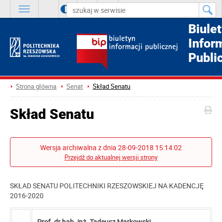
A
++
A
+
A
Biule
Infor
Publi
Strona główna
Senat
Skład Senatu
Skład Senatu
Wersja archiwalna z dnia 28-09-2018 15:14:02
Przejdź do aktualnej wersji strony
SKŁAD SENATU POLITECHNIKI RZESZOWSKIEJ NA KADENCJĘ
2016-2020
Prof. dr hab. inż. Tadeusz Markowski